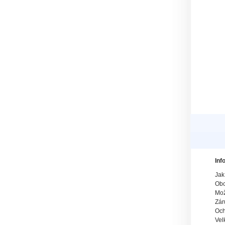
Inf
Jak
Obc
Mož
Zár
Och
Vel