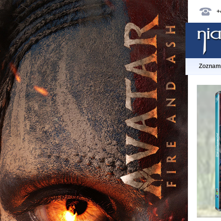
+
Zoznam 