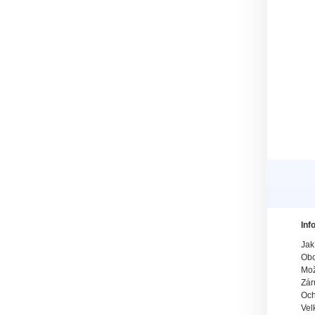
Inf
Jak
Obc
Mož
Zár
Och
Vel