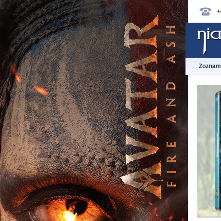
+
Zoznam 