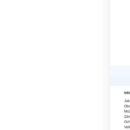
Inf
Jak
Obc
Mož
Zár
Och
Vel