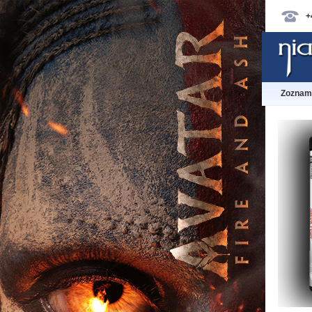
+
Zoznam 