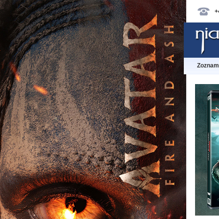
+
Zoznam 