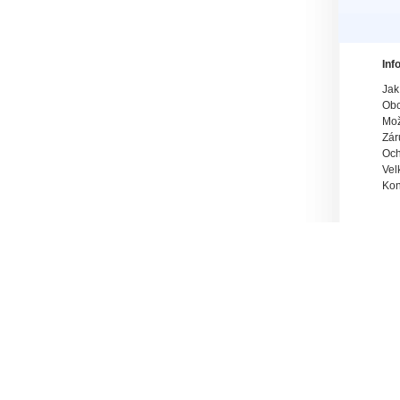
Inf
Jak
Obc
Mož
Zár
Och
Vel
Kon