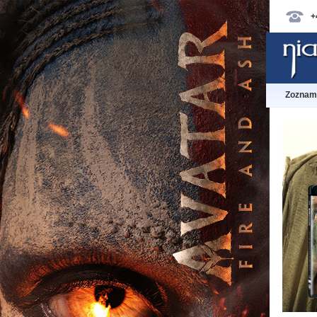
+
Zoznam 