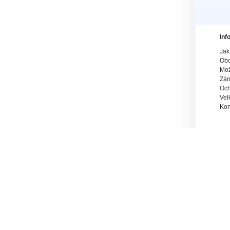
Inf
Jak
Obc
Mož
Zár
Och
Vel
Kon