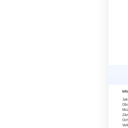
Inf
Jak
Obc
Mož
Zár
Och
Vel