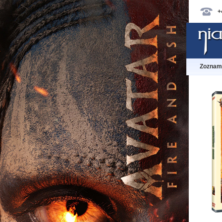
+
Zoznam 