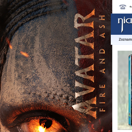
+
Zoznam 