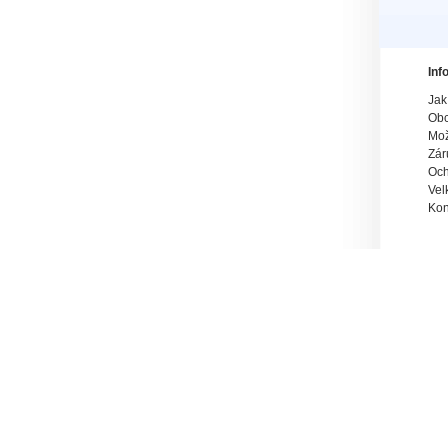
Inf
Jak
Obc
Mož
Zár
Och
Vel
Kon