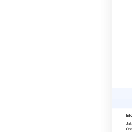
Inf
Jak
Obc