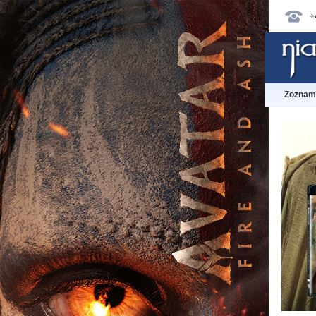
+
Zoznam 