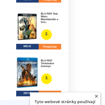
BLU-RAY Star
Wars:
Mandalorián a
Gro..
2.
858 kč
Predpredaj
BLU-RAY
Terminator
Genisys
3.
260 kč
Do 7 dní.
×
Tyto webové stránky používají