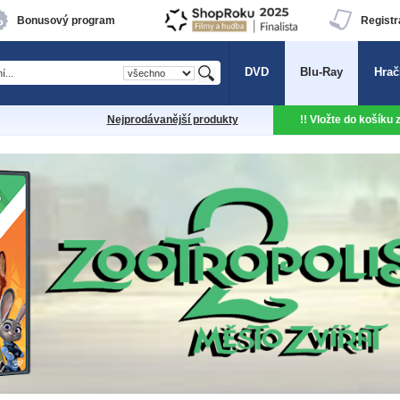
Bonusový program
Registr
DVD
Blu-Ray
Hrač
Nejprodávanější produkty
!! Vložte do košíku