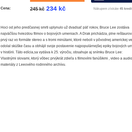
234 kč
Cena:
245 kč
Nákupem získáte
45 kredi
Hoci od jeho predčasnej smrti uplynulo už dvadsať päť rokov, Bruce Lee zostáva
najväčšou hviezdou filmov o bojových umeniach. A Drak prichádza, plne reštaurov
prvý raz vo formáte stereo a s tromi minútami, ktoré neboli v pôvodnej americkej ver
odolal skúške času a obhájil svoje postavenie najpopulárnejšej epiky bojových u
v histórii. Táto edícia,sa vydáva k 25. výročiu, obsahuje aj snímku Bruce Lee:
Vlastnými slovami, ktorý vôbec prvýkrát zdieľa s filmovími fanúšikmi , video a audi
materiály z Leeového rodinného archívu.