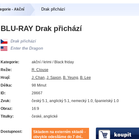
Drak přichází
egorie - Akční
BLU-RAY Drak přichází
Drak přichází
Enter the Dragon
Kategorie:
akční / krimi / Black friday
Režie:
R. Clouse
Hrají:
J. Chan
,
J. Saxon
,
B. Yeung
,
B. Lee
Délka:
98 Minut
ID:
28667
Zvuk:
český 5.1, anglický 5.1, nemecký 1.0, španielský 1.0
Obraz:
16:9
Titulky:
české, anglické
Dostupnost:
Skladem na externím skladě -
obvykle odesíláme do 7 dní..