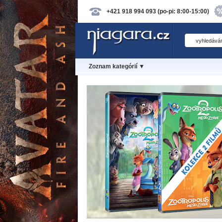
+421 918 994 093 (po-pi: 8:00-15:00)
Zoznam kategórií ▼