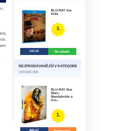
tů.
BLU-RAY Joe
Kidd
3.
aný,
zii,
mení
143 kč
Na sklade
o
NEJPRODÁVANĚJŠÍ V KATEGORII
zobraziť viac
BLU-RAY Star
Wars:
Mandalorián a
Gro..
1.
988 kč
Predpredaj