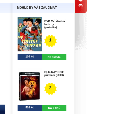
MOHLO BY VÁS ZAUJÍMAŤ
DVD Mé šťastné
hvězdy
(pošetka)..
1.
104 kč
Na sklade
BLU-RAY Drak
přichází (UHD)
2.
502 kč
Do 7 dní.