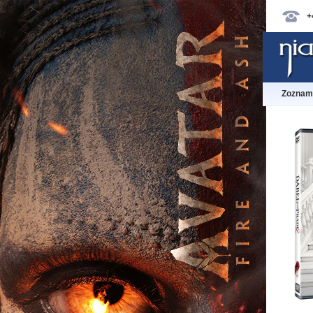
+
Zoznam 