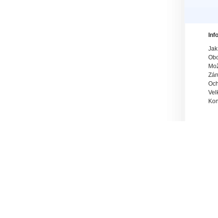
Inf
Jak
Obc
Mož
Zár
Och
Vel
Kon