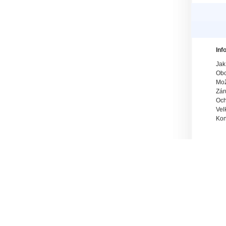
Inf
Jak
Obc
Mož
Zár
Och
Vel
Kon