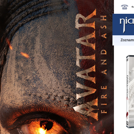
+
Zoznam 