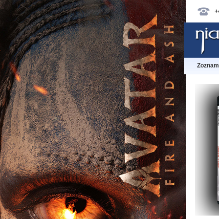
+
Zoznam 