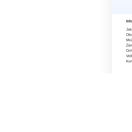
Inf
Jak
Obc
Mož
Zár
Och
Vel
Kon