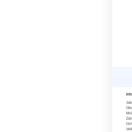
Inf
Jak
Obc
Mož
Zár
Och
Vel