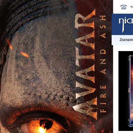
+
Zoznam 