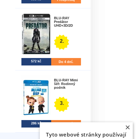
BLU-RAY
Predátor
UHD+3D/2D
2.
572 kč
Do 4 dní.
BLU-RAY Mimi
šéf: Rodinný
podnik
3.
286 kč
Do 4 dní.
×
Tyto webové stránky používají