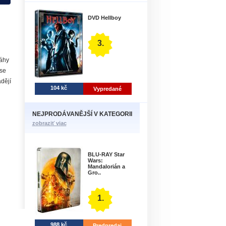
DVD Hellboy
3.
záhy
 se
adějí
104 kč
Vypredané
NEJPRODÁVANĚJŠÍ V KATEGORII
zobraziť viac
BLU-RAY Star
Wars:
Mandalorián a
Gro..
1.
988 kč
Predpredaj