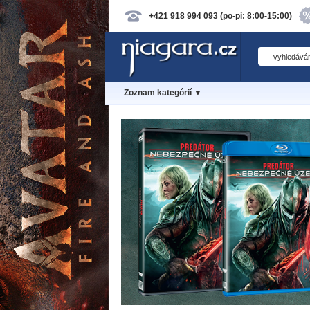
+421 918 994 093 (po-pi: 8:00-15:00)
Zoznam kategórií ▼