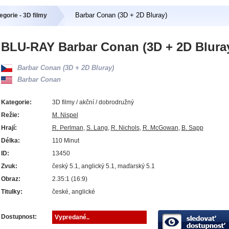
Barbar Conan (3D + 2D Bluray)
egorie - 3D filmy
BLU-RAY Barbar Conan (3D + 2D Blura
Barbar Conan (3D + 2D Bluray)
Barbar Conan
Kategorie:
3D filmy / akční / dobrodružný
Režie:
M. Nispel
Hrají:
R. Perlman
,
S. Lang
,
R. Nichols
,
R. McGowan
,
B. Sapp
Délka:
110 Minut
ID:
13450
Zvuk:
český 5.1, anglický 5.1, maďarský 5.1
Obraz:
2.35:1 (16:9)
Titulky:
české, anglické
Dostupnost:
Vypredané..