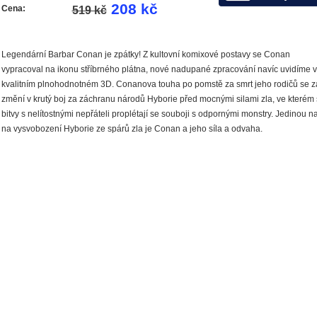
208 kč
Cena:
519 kč
Legendární Barbar Conan je zpátky! Z kultovní komixové postavy se Conan
vypracoval na ikonu stříbrného plátna, nové nadupané zpracování navíc uvidíme v
kvalitním plnohodnotném 3D. Conanova touha po pomstě za smrt jeho rodičů se 
změní v krutý boj za záchranu národů Hyborie před mocnými silami zla, ve kterém
bitvy s nelítostnými nepřáteli proplétají se souboji s odpornými monstry. Jedinou n
na vysvobození Hyborie ze spárů zla je Conan a jeho síla a odvaha.