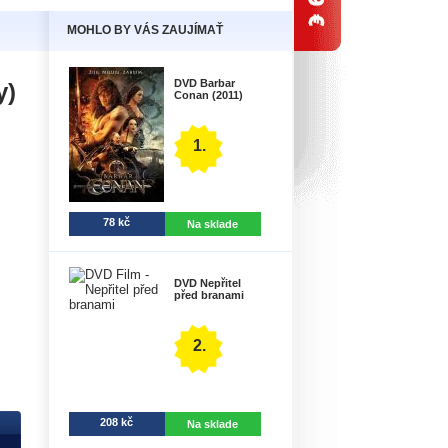
MOHLO BY VÁS ZAUJÍMAŤ
DVD Barbar
y)
Conan (2011)
1.
78 kč
Na sklade
DVD Nepřitel
před branami
2.
208 kč
Na sklade