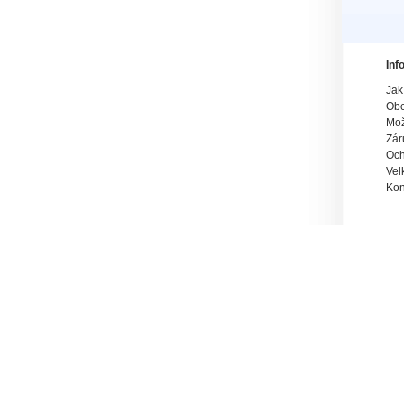
Inf
Jak
Obc
Mož
Zár
Och
Vel
Kon