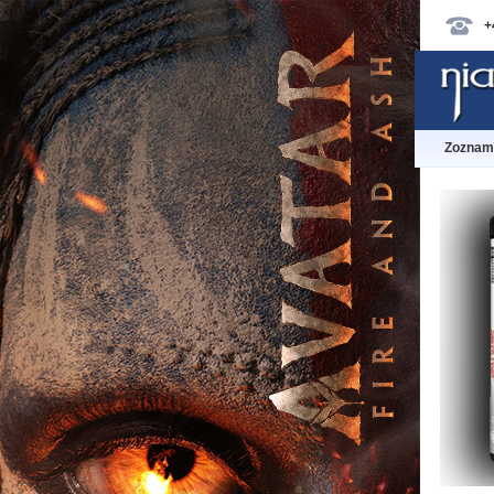
+
Zoznam 